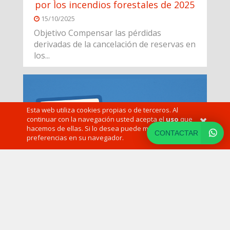
por los incendios forestales de 2025
15/10/2025
Objetivo Compensar las pérdidas
derivadas de la cancelación de reservas en
los...
Esta web utiliza cookies propias o de terceros. Al
continuar con la navegación usted acepta el
uso
que
hacemos de ellas. Si lo desea puede modificar sus
CONTACTAR
preferencias en su navegador.
SUBVENCIONES A
ESTABLECIMIENTOS TURÍSTICOS
PARA LA OBTENCIÓN DE
CERTIFICACIONES DE CALIDAD