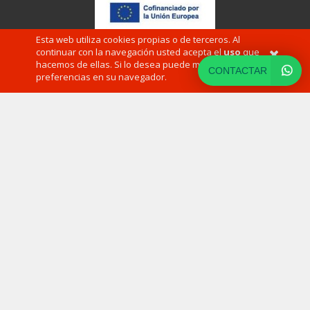
Esta web utiliza cookies propias o de terceros. Al
continuar con la navegación usted acepta el
uso
que
hacemos de ellas. Si lo desea puede modificar sus
CONTACTAR
preferencias en su navegador.
ÁREAS DE NEGOCIO
·
CLIENTES
·
SUBVENCIONES
·
NOTICIAS
·
CONTACTO
·
ÁREA CLIENTES
·
IMPULSA TU NEGOCIO!
Diseñado por